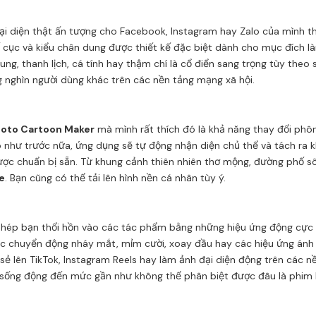
i diện thật ấn tượng cho Facebook, Instagram hay Zalo của mình t
 cục và kiểu chân dung được thiết kế đặc biệt dành cho mục đích là
ung, thanh lịch, cá tính hay thậm chí là cổ điển sang trọng tùy theo
g nghìn người dùng khác trên các nền tảng mạng xã hội.
oto Cartoon Maker
mà mình rất thích đó là khả năng thay đổi phông
hư trước nữa, ứng dụng sẽ tự động nhận diện chủ thể và tách ra kh
ợc chuẩn bị sẵn. Từ khung cảnh thiên nhiên thơ mộng, đường phố sô
e
. Bạn cũng có thể tải lên hình nền cá nhân tùy ý.
ép bạn thổi hồn vào các tác phẩm bằng những hiệu ứng động cực kỳ
c chuyển động nháy mắt, mỉm cười, xoay đầu hay các hiệu ứng ánh s
ẻ lên TikTok, Instagram Reels hay làm ảnh đại diện động trên các n
 sống động đến mức gần như không thể phân biệt được đâu là phim h