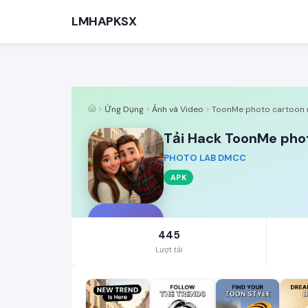
LMHAPKSX
Ứng Dụng
Ảnh và Video
ToonMe photo cartoon
Tải Hack ToonMe phot
PHOTO LAB DMCC
APK
TÌM KIẾM PHỔ BIẾN
Game
T
445
Lượt tải