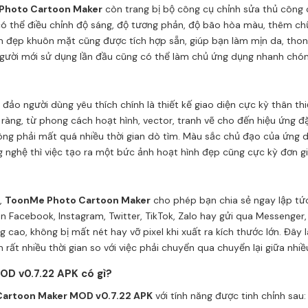
Photo Cartoon Maker
còn trang bị bộ công cụ chỉnh sửa thủ công
ó thể điều chỉnh độ sáng, độ tương phản, độ bão hòa màu, thêm chữ
àm đẹp khuôn mặt cũng được tích hợp sẵn, giúp bạn làm mịn da, tho
người mới sử dụng lần đầu cũng có thể làm chủ ứng dụng nhanh chón
ảo người dùng yêu thích chính là thiết kế giao diện cực kỳ thân thi
ng, từ phong cách hoạt hình, vector, tranh vẽ cho đến hiệu ứng đặc
g phải mất quá nhiều thời gian dò tìm. Màu sắc chủ đạo của ứng dụ
g nghệ thì việc tạo ra một bức ảnh hoạt hình đẹp cũng cực kỳ đơn gi
,
ToonMe Photo Cartoon Maker
cho phép bạn chia sẻ ngay lập tức
ên Facebook, Instagram, Twitter, TikTok, Zalo hay gửi qua Messenge
ng cao, không bị mất nét hay vỡ pixel khi xuất ra kích thước lớn. Đâ
m rất nhiều thời gian so với việc phải chuyển qua chuyển lại giữa nh
D v0.7.22 APK có gì?
artoon Maker MOD v0.7.22 APK
với tính năng được tinh chỉnh sau: