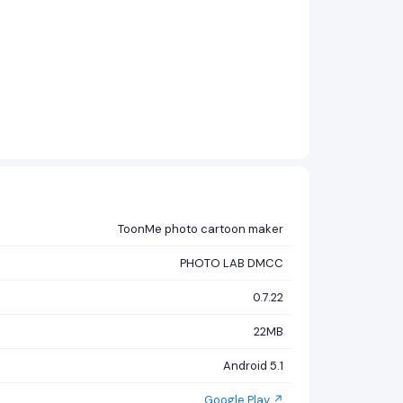
ToonMe photo cartoon maker
PHOTO LAB DMCC
0.7.22
22MB
Android 5.1
Google Play ↗