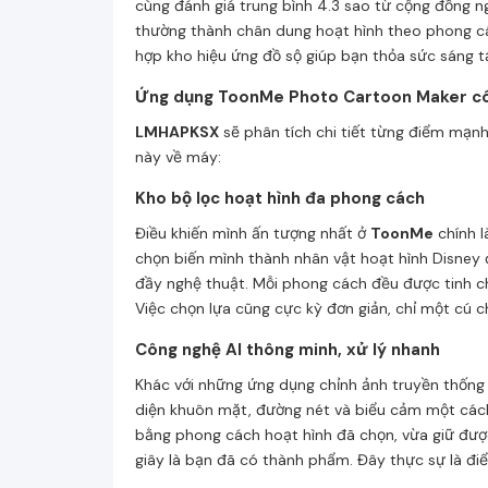
cùng đánh giá trung bình 4.3 sao từ cộng đồng 
thường thành chân dung hoạt hình theo phong cá
hợp kho hiệu ứng đồ sộ giúp bạn thỏa sức sáng tạ
Ứng dụng ToonMe Photo Cartoon Maker có 
LMHAPKSX
sẽ phân tích chi tiết từng điểm mạn
này về máy:
Kho bộ lọc hoạt hình đa phong cách
Điều khiến mình ấn tượng nhất ở
ToonMe
chính l
chọn biến mình thành nhân vật hoạt hình Disney 
đầy nghệ thuật. Mỗi phong cách đều được tinh chỉ
Việc chọn lựa cũng cực kỳ đơn giản, chỉ một cú 
Công nghệ AI thông minh, xử lý nhanh
Khác với những ứng dụng chỉnh ảnh truyền thống
diện khuôn mặt, đường nét và biểu cảm một cách c
bằng phong cách hoạt hình đã chọn, vừa giữ được
giây là bạn đã có thành phẩm. Đây thực sự là đi