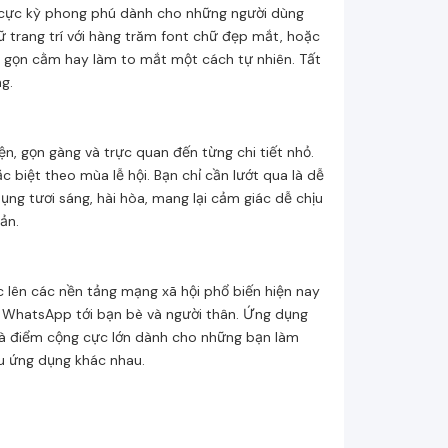
 cực kỳ phong phú dành cho những người dùng
 trang trí với hàng trăm font chữ đẹp mắt, hoặc
n gọn cằm hay làm to mắt một cách tự nhiên. Tất
g.
ện, gọn gàng và trực quan đến từng chi tiết nhỏ.
 biệt theo mùa lễ hội. Bạn chỉ cần lướt qua là dễ
ng tươi sáng, hài hòa, mang lại cảm giác dễ chịu
ản.
 lên các nền tảng mạng xã hội phổ biến hiện nay
r, WhatsApp tới bạn bè và người thân. Ứng dụng
y là điểm cộng cực lớn dành cho những bạn làm
iều ứng dụng khác nhau.