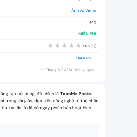
Ảnh và Video
445
MIỄN PHÍ
★
★
★
★
★
0
/5 (
0
)
Hai Nam
24 Tháng 6, 2026
(1 tháng ago)
ng tạo nội dung, đó chính là
ToonMe Photo
trong vài giây, dựa trên công nghệ trí tuệ nhân
 bức selfie là đã có ngay phiên bản hoạt hình