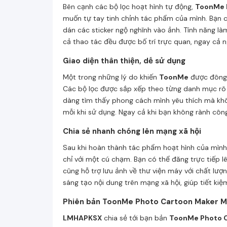
Bên cạnh các bộ lọc hoạt hình tự động,
ToonMe 
muốn tự tay tinh chỉnh tác phẩm của mình. Bạn c
dán các sticker ngộ nghĩnh vào ảnh. Tính năng l
cả thao tác đều được bố trí trực quan, ngay cả 
Giao diện thân thiện, dễ sử dụng
Một trong những lý do khiến
ToonMe
được đông đ
Các bộ lọc được sắp xếp theo từng danh mục rõ rà
dàng tìm thấy phong cách mình yêu thích mà khôn
mỗi khi sử dụng. Ngay cả khi bạn không rành côn
Chia sẻ nhanh chóng lên mạng xã hội
Sau khi hoàn thành tác phẩm hoạt hình của mình
chỉ với một cú chạm. Bạn có thể đăng trực tiếp l
cũng hỗ trợ lưu ảnh về thư viện máy với chất lượ
sáng tạo nội dung trên mạng xã hội, giúp tiết kiệ
Phiên bản ToonMe Photo Cartoon Maker MO
LMHAPKSX
chia sẻ tới bạn bản
ToonMe Photo C