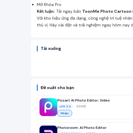
Mở Khóa Pro
Kết luận:
Tải ngay bản
ToonMe Photo Cartoon
Với kho hiệu ứng đa dạng, công nghệ trí tuệ nhâ
thú vị. Hãy cài đặt và trải nghiệm ngay hôm nay
Tải xuống
Đề xuất cho bạn
Picsart AI Photo Editor, Video
•
66MB
v30.3.6
Nhận
Photoroom: AI Photo Editor