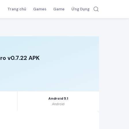
Trang chủ
Games
Game
Ứng Dụng
ro v0.7.22 APK
Android 5.1
Android