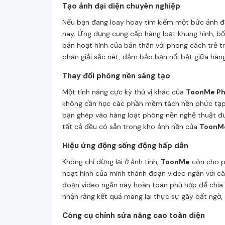
Tạo ảnh đại diện chuyên nghiệp
Nếu bạn đang loay hoay tìm kiếm một bức ảnh đạ
nay. Ứng dụng cung cấp hàng loạt khung hình, bố
bản hoạt hình của bản thân với phong cách trẻ tr
phân giải sắc nét, đảm bảo bạn nổi bật giữa hàn
Thay đổi phông nền sáng tạo
Một tính năng cực kỳ thú vị khác của
ToonMe Ph
không cần học các phần mềm tách nền phức tạp n
bạn ghép vào hàng loạt phông nền nghệ thuật đư
tất cả đều có sẵn trong kho ảnh nền của
ToonM
Hiệu ứng động sống động hấp dẫn
Không chỉ dừng lại ở ảnh tĩnh,
ToonMe
còn cho ph
hoạt hình của mình thành đoạn video ngắn với cá
đoạn video ngắn này hoàn toàn phù hợp để chia s
nhận rằng kết quả mang lại thực sự gây bất ngờ,
Công cụ chỉnh sửa nâng cao toàn diện