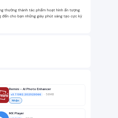
ng thường thành tác phẩm hoạt hình ấn tượng.
ng đến cho bạn những giây phút sáng tạo cực kỳ
Remini - AI Photo Enhancer
•
58MB
v3.7.1382.202523066
Nhận
MX Player