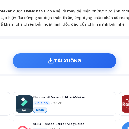
 Maker
được
LMHAPKSX
chia sẻ về máy để biến những bức ảnh thô
n tạo hiện đại cùng giao diện thân thiện, ứng dụng chắc chắn sẽ ma
 để khám phá phiên bản hoạt hình độc đáo của chính mình bạn nhé!
TẢI XUỐNG
Filmora: AI Video Editor&Maker
•
151MB
v15.6.50
Nhận
VLLO - Video Editor Vlog Edits