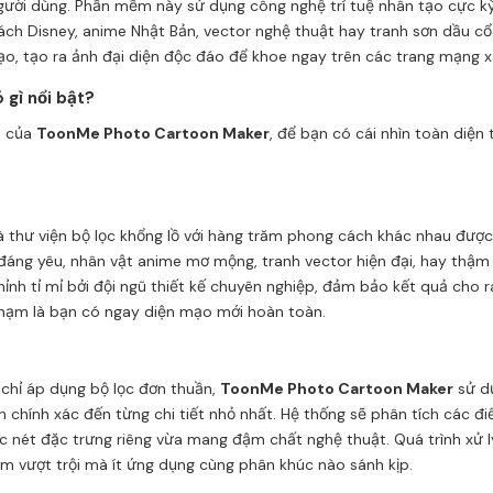
người dùng. Phần mềm này sử dụng công nghệ trí tuệ nhân tạo cực 
ch Disney, anime Nhật Bản, vector nghệ thuật hay tranh sơn dầu cổ
o, tạo ra ảnh đại diện độc đáo để khoe ngay trên các trang mạng xã
gì nổi bật?
h của
ToonMe Photo Cartoon Maker
, để bạn có cái nhìn toàn diện 
à thư viện bộ lọc khổng lồ với hàng trăm phong cách khác nhau được
đáng yêu, nhân vật anime mơ mộng, tranh vector hiện đại, hay thậm 
nh tỉ mỉ bởi đội ngũ thiết kế chuyên nghiệp, đảm bảo kết quả cho r
chạm là bạn có ngay diện mạo mới hoàn toàn.
 chỉ áp dụng bộ lọc đơn thuần,
ToonMe Photo Cartoon Maker
sử dụ
hính xác đến từng chi tiết nhỏ nhất. Hệ thống sẽ phân tích các điể
 nét đặc trưng riêng vừa mang đậm chất nghệ thuật. Quá trình xử l
ểm vượt trội mà ít ứng dụng cùng phân khúc nào sánh kịp.